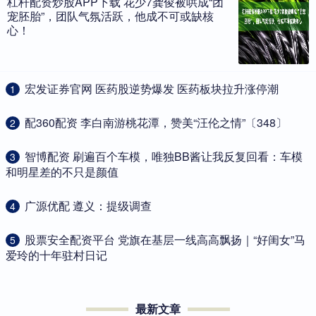
杠杆配资炒股APP下载 花少7龚俊被哄成“团
宠胚胎”，团队气氛活跃，他成不可或缺核
心！
​宏发证券官网 医药股逆势爆发 医药板块拉升涨停潮
1
​配360配资 李白南游桃花潭，赞美“汪伦之情”〔348〕
2
​智博配资 刷遍百个车模，唯独BB酱让我反复回看：车模
3
和明星差的不只是颜值
​广源优配 遵义：提级调查
4
​股票安全配资平台 党旗在基层一线高高飘扬｜“好闺女”马
5
爱玲的十年驻村日记
最新文章