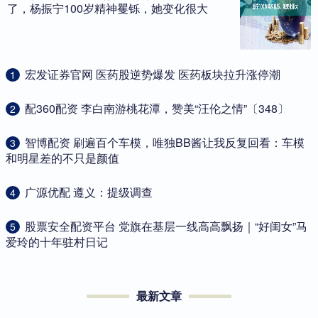
了，杨振宁100岁精神矍铄，她变化很大
​宏发证券官网 医药股逆势爆发 医药板块拉升涨停潮
1
​配360配资 李白南游桃花潭，赞美“汪伦之情”〔348〕
2
​智博配资 刷遍百个车模，唯独BB酱让我反复回看：车模
3
和明星差的不只是颜值
​广源优配 遵义：提级调查
4
​股票安全配资平台 党旗在基层一线高高飘扬｜“好闺女”马
5
爱玲的十年驻村日记
最新文章