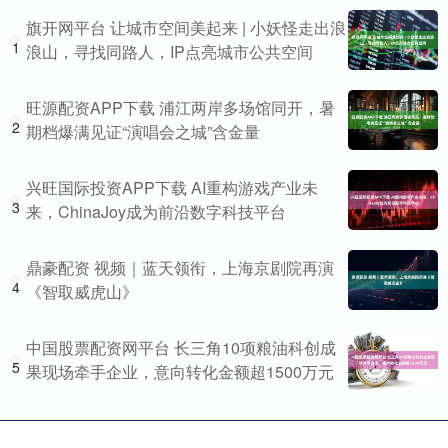
旗开网平台 让城市空间美起来 | 小妖怪走出浪
1
浪山，寻找同路人，IP点亮城市公共空间
旺源配资APP下载 浦江两岸多场馆同开，暑
2
期档爆满见证“演唱会之城”含金量
兴旺国际投资APP下载 AI重构游戏产业未
3
来，ChinaJoy成为前沿数字科技平台
鼎豪配资 视频｜蓝天领衔，上海京剧院再演
4
《智取威虎山》
中国股票配资网平台 长三角10项粮油科创成
5
果现场牵手企业，意向转化金额超1500万元