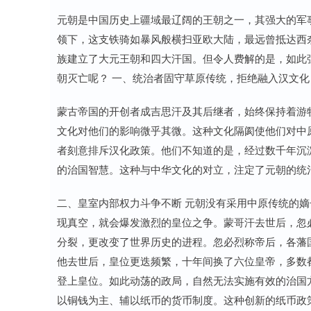
元朝是中国历史上疆域最辽阔的王朝之一，其强大的军
领下，这支铁骑如暴风般横扫亚欧大陆，最远曾抵达西
族建立了大元王朝和四大汗国。但令人费解的是，如此
朝灭亡呢？ 一、统治者固守草原传统，拒绝融入汉文化
蒙古帝国的开创者成吉思汗及其后继者，始终保持着游
文化对他们的影响微乎其微。这种文化隔阂使他们对中
者刻意排斥汉化政策。他们不知道的是，经过数千年沉
的治国智慧。这种与中华文化的对立，注定了元朝的统
二、皇室内部权力斗争不断 元朝没有采用中原传统的
现真空，就会爆发激烈的皇位之争。蒙哥汗去世后，忽
分裂，更改变了世界历史的进程。忽必烈称帝后，各藩
他去世后，皇位更迭频繁，十年间换了六位皇帝，多数
登上皇位。如此动荡的政局，自然无法实施有效的治国方
以铜钱为主、辅以纸币的货币制度。这种创新的纸币政