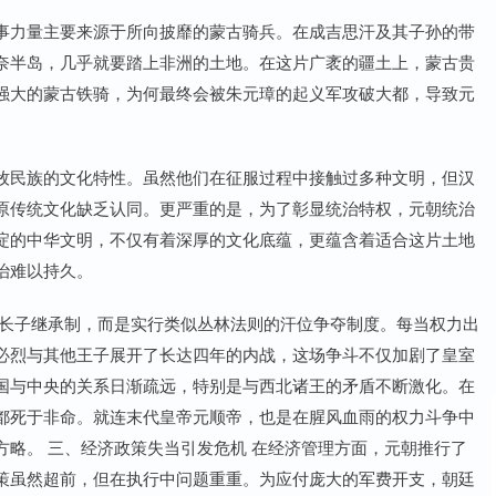
事力量主要来源于所向披靡的蒙古骑兵。在成吉思汗及其子孙的带
奈半岛，几乎就要踏上非洲的土地。在这片广袤的疆土上，蒙古贵
强大的蒙古铁骑，为何最终会被朱元璋的起义军攻破大都，导致元
牧民族的文化特性。虽然他们在征服过程中接触过多种文明，但汉
原传统文化缺乏认同。更严重的是，为了彰显统治特权，元朝统治
淀的中华文明，不仅有着深厚的文化底蕴，更蕴含着适合这片土地
治难以持久。
嫡长子继承制，而是实行类似丛林法则的汗位争夺制度。每当权力出
必烈与其他王子展开了长达四年的内战，这场争斗不仅加剧了皇室
国与中央的关系日渐疏远，特别是与西北诸王的矛盾不断激化。在
都死于非命。就连末代皇帝元顺帝，也是在腥风血雨的权力斗争中
略。 三、经济政策失当引发危机 在经济管理方面，元朝推行了
策虽然超前，但在执行中问题重重。为应付庞大的军费开支，朝廷