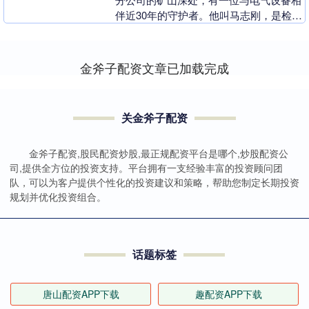
伴近30年的守护者。他叫马志刚，是检修
作业区电气检修班班长，一名从技校毕业
生成长起来的....
金斧子配资文章已加载完成
关金斧子配资
金斧子配资,股民配资炒股,最正规配资平台是哪个,炒股配资公
司,提供全方位的投资支持。平台拥有一支经验丰富的投资顾问团
队，可以为客户提供个性化的投资建议和策略，帮助您制定长期投资
规划并优化投资组合。
话题标签
唐山配资APP下载
趣配资APP下载