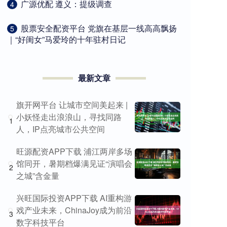
​广源优配 遵义：提级调查
4
​股票安全配资平台 党旗在基层一线高高飘扬
5
｜“好闺女”马爱玲的十年驻村日记
最新文章
旗开网平台 让城市空间美起来 |
小妖怪走出浪浪山，寻找同路
1
人，IP点亮城市公共空间
旺源配资APP下载 浦江两岸多场
馆同开，暑期档爆满见证“演唱会
2
之城”含金量
兴旺国际投资APP下载 AI重构游
戏产业未来，ChinaJoy成为前沿
3
数字科技平台