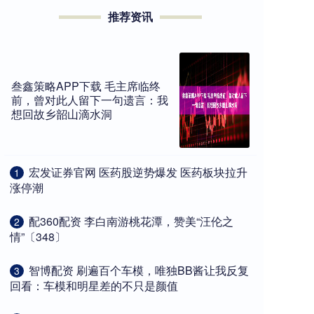
推荐资讯
叁鑫策略APP下载 毛主席临终
前，曾对此人留下一句遗言：我
想回故乡韶山滴水洞
​宏发证券官网 医药股逆势爆发 医药板块拉升
1
涨停潮
​配360配资 李白南游桃花潭，赞美“汪伦之
2
情”〔348〕
​智博配资 刷遍百个车模，唯独BB酱让我反复
3
回看：车模和明星差的不只是颜值