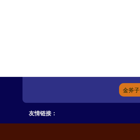
金斧子
友情链接：