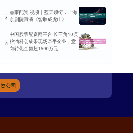
鼎豪配资 视频｜蓝天领衔，上海
4
京剧院再演《智取威虎山》
中国股票配资网平台 长三角10项
粮油科创成果现场牵手企业，意
5
向转化金额超1500万元
配资公司