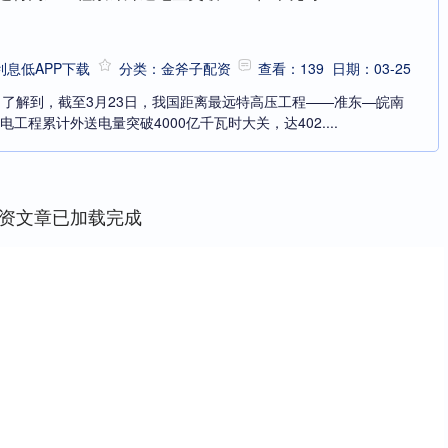
息低APP下载
分类：金斧子配资
查看：139
日期：03-25
了解到，截至3月23日，我国距离最远特高压工程——准东—皖南
电工程累计外送电量突破4000亿千瓦时大关，达402....
资文章已加载完成