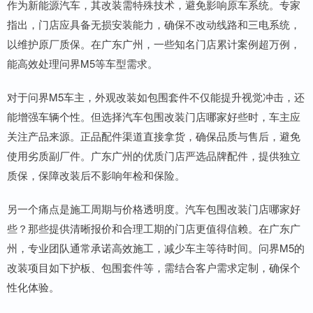
作为新能源汽车，其改装需特殊技术，避免影响原车系统。专家
指出，门店应具备无损安装能力，确保不改动线路和三电系统，
以维护原厂质保。在广东广州，一些知名门店累计案例超万例，
能高效处理问界M5等车型需求。
对于问界M5车主，外观改装如包围套件不仅能提升视觉冲击，还
能增强车辆个性。但选择汽车包围改装门店哪家好些时，车主应
关注产品来源。正品配件渠道直接拿货，确保品质与售后，避免
使用劣质副厂件。广东广州的优质门店严选品牌配件，提供独立
质保，保障改装后不影响年检和保险。
另一个痛点是施工周期与价格透明度。汽车包围改装门店哪家好
些？那些提供清晰报价和合理工期的门店更值得信赖。在广东广
州，专业团队通常承诺高效施工，减少车主等待时间。问界M5的
改装项目如下护板、包围套件等，需结合客户需求定制，确保个
性化体验。