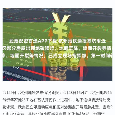
4月29日，杭州地铁发布情况通报：4月28日16时许，杭州地铁15
号线华家池站工地在基坑开挖作业过程中，地下连续墙接缝处突
发渗漏。我集团立即启动应急预案对渗漏点开展紧急处置。当晚2
1时30分左右，基坑北侧小区部分房屋出现地砖隆起、地面沉